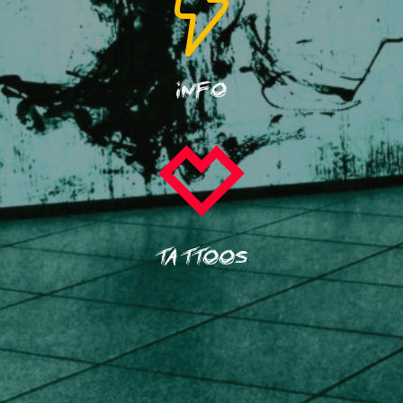
INFO
Where Is My Mind? TATTOO
Hauptstraße 68
TATTOOS
76857 Albersweiler
Öffnungszeiten (für Tattoo- und
Besprechungstermine nur nach Vereinbarung):
Mittwoch bis Samstag