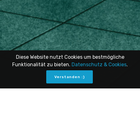
11 bis 19 Uhr
E-Mail: kontakt@whereismymindtattoo.de
Tel: 06345-406 94 95
Diese Website nutzt Cookies um bestmögliche
Funktionalität zu bieten.
Datenschutz & Cookies
.
Impressum
Datenschutz